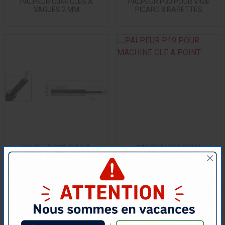
PALPEUR C044 CLES A
PALPEUR P30 POUR VIGIE
VAGUES 2 MM
PICARD 8 BARETTES
PALPEUR P21 CLES A
PALPEUR P19 POUR
POINTS POUR RADIAL
MACHINE CLE A POINT