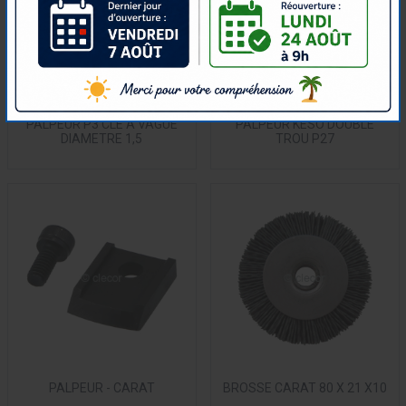
PALPEUR P3 CLE A VAGUE
PALPEUR KESO DOUBLE
DIAMETRE 1,5
TROU P27
PALPEUR - CARAT
BROSSE CARAT 80 X 21 X10